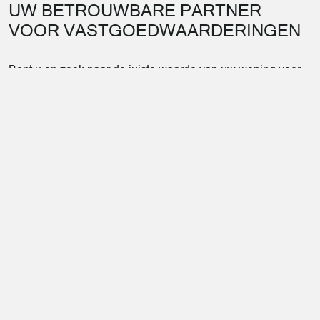
UW BETROUWBARE PARTNER
VOOR VASTGOEDWAARDERINGEN
Bent u op zoek naar de juiste waarde van uw woning voor
een verkoop of aankoop? Heeft u een onafhankelijke
schatting nodig om een lening te verkrijgen? Overweegt u
een vastgoed schenking? Bent u bezig met een
echtscheiding en wilt u de gezinswoning overnemen? Of
moet u bij een overlijden de waarde van het vermogen
opgeven in de aangifte van nalatenschap?
Laat dan een gedetailleerde en nauwkeurige
waardebepaling uitvoeren door een erkende schatter.
Hiermee verzekert u zich van een betrouwbare en
deskundige beoordeling van uw onroerend goed.
Lees meer over ons